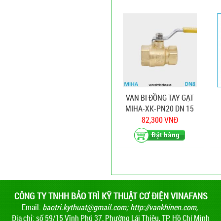
VAN BI ĐỒNG TAY GẠT
MIHA-XK-PN20 DN 15
82,300 VNĐ
CÔNG TY TNHH BẢO TRÌ KỸ THUẬT CƠ ĐIỆN VINAFANS
Email:
baotri.kythuat@gmail.com
;
http://vankhinen.com,
Địa chỉ: số 59/15 Vĩnh Phú 37, Phường Lái Thiêu, TP. Hồ Chí Minh