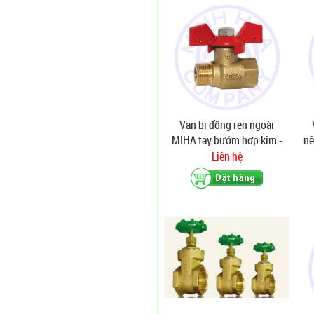
Van bi đồng ren ngoài
MIHA tay bướm hợp kim -
nê
PN 121
Liên hệ