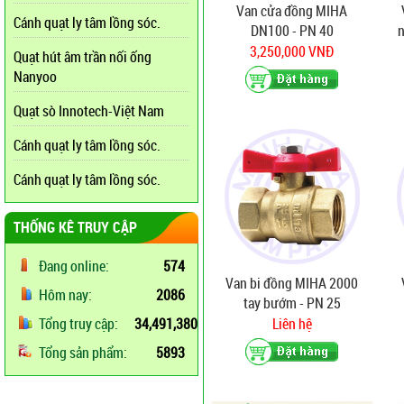
Van cửa đồng MIHA
Cánh quạt ly tâm lồng sóc.
DN100 - PN 40
n
3,250,000 VNĐ
Quạt hút âm trần nối ống
Nanyoo
Quạt sò Innotech-Việt Nam
Cánh quạt ly tâm lồng sóc.
Cánh quạt ly tâm lồng sóc.
THỐNG KÊ TRUY CẬP
Đang online:
574
Van bi đồng MIHA 2000
Hôm nay:
2086
tay bướm - PN 25
Tổng truy cập:
34,491,380
Liên hệ
Tổng sản phẩm:
5893