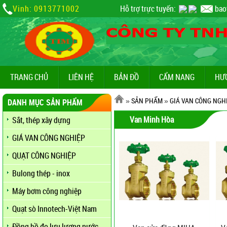
Vinh: 0913771002
Hỗ trợ trực tuyến:
bao
TRANG CHỦ
LIÊN HỆ
BẢN ĐỒ
CẨM NANG
HƯ
»
SẢN PHẨM
»
GIÁ VAN CÔNG NGH
DANH MỤC SẢN PHẨM
Van Minh Hòa
Sắt, thép xây dựng
GIÁ VAN CÔNG NGHIỆP
QUẠT CÔNG NGHIỆP
Bulong thép - inox
Máy bơm công nghiệp
Quạt sò Innotech-Việt Nam
Đồng hồ đo lưu lượng nước