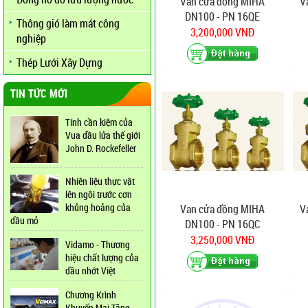
Van cửa đồng MIHA
V
DN100 - PN 16QE
Thông gió làm mát công
3,200,000 VNĐ
nghiệp
Thép Lưới Xây Dựng
TIN TỨC MỚI
Tính cần kiệm của
Vua dầu lửa thế giới
John D. Rockefeller
Nhiên liệu thực vật
lên ngôi trước cơn
khủng hoảng của
Van cửa đồng MIHA
V
dầu mỏ
DN100 - PN 16QC
3,250,000 VNĐ
Vidamo - Thương
hiệu chất lượng của
dầu nhớt Việt
Chương Krình
Khuyến Mại Tăng