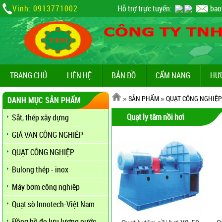
Vinh: 0913771002
Hỗ trợ trực tuyến:
bao
TRANG CHỦ
LIÊN HỆ
BẢN ĐỒ
CẨM NANG
HƯ
»
SẢN PHẨM
»
QUẠT CÔNG NGHIỆP
DANH MỤC SẢN PHẨM
Quạt ly tâm nồi hơi
Sắt, thép xây dựng
GIÁ VAN CÔNG NGHIỆP
QUẠT CÔNG NGHIỆP
Bulong thép - inox
Máy bơm công nghiệp
Quạt sò Innotech-Việt Nam
Đồng hồ đo lưu lượng nước