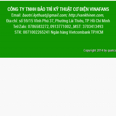
CÔNG TY TNHH BẢO TRÌ KỸ THUẬT CƠ ĐIỆN VINAFANS
Email:
baotri.kythuat@gmail.com
;
http://vankhinen.com,
Địa chỉ: số 59/15 Vĩnh Phú 37, Phường Lái Thiêu, TP. Hồ Chí Minh
Tel/Zalo: 0786583272, 0913771002, ,MST: 3703413493
STK: 0071002265241 Ngân hàng Vietcombank TP.HCM
Copyright 2014 by quat