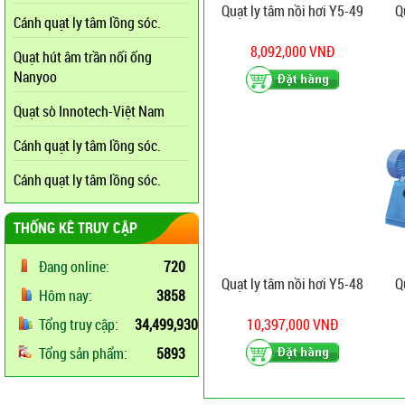
Quạt ly tâm nồi hơi Y5-49
Q
Cánh quạt ly tâm lồng sóc.
8,092,000 VNĐ
Quạt hút âm trần nối ống
Nanyoo
Quạt sò Innotech-Việt Nam
Cánh quạt ly tâm lồng sóc.
Cánh quạt ly tâm lồng sóc.
THỐNG KÊ TRUY CẬP
Đang online:
720
Quạt ly tâm nồi hơi Y5-48
Q
Hôm nay:
3858
Tổng truy cập:
34,499,930
10,397,000 VNĐ
Tổng sản phẩm:
5893