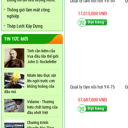
Quạt ly tâm nồi hơi Y8-50
Q
Thông gió làm mát công
17,015,000 VNĐ
nghiệp
Thép Lưới Xây Dựng
TIN TỨC MỚI
Tính cần kiệm của
Vua dầu lửa thế giới
John D. Rockefeller
Nhiên liệu thực vật
lên ngôi trước cơn
khủng hoảng của
Quạt ly tâm nồi hơi Y4-75
Q
dầu mỏ
57,687,000 VNĐ
Vidamo - Thương
hiệu chất lượng của
dầu nhớt Việt
Chương Krình
Khuyến Mại Tăng