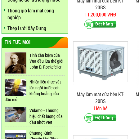
Máy làm mát cửa bên KT-
M
23BS
Thông gió làm mát công
11,200,000 VNĐ
nghiệp
Thép Lưới Xây Dựng
TIN TỨC MỚI
Tính cần kiệm của
Vua dầu lửa thế giới
John D. Rockefeller
Nhiên liệu thực vật
lên ngôi trước cơn
khủng hoảng của
Máy làm mát cửa bên KT-
M
dầu mỏ
20BS
Liên hệ
Vidamo - Thương
hiệu chất lượng của
dầu nhớt Việt
Chương Krình
Khuyến Mại Tăng