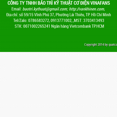
CÔNG TY TNHH BẢO TRÌ KỸ THUẬT CƠ ĐIỆN VINAFANS
Email:
baotri.kythuat@gmail.com
;
http://vankhinen.com,
Địa chỉ: số 59/15 Vĩnh Phú 37, Phường Lái Thiêu, TP. Hồ Chí Minh
Tel/Zalo: 0786583272, 0913771002, ,MST: 3703413493
STK: 0071002265241 Ngân hàng Vietcombank TP.HCM
Copyright 2014 by quat