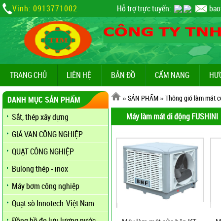
Vinh: 0913771002
Hỗ trợ trực tuyến:
bao
TRANG CHỦ
LIÊN HỆ
BẢN ĐỒ
CẨM NANG
HƯ
»
SẢN PHẨM
»
Thông gió làm mát c
DANH MỤC SẢN PHẨM
Máy làm mát di động FUSHINI
Sắt, thép xây dựng
GIÁ VAN CÔNG NGHIỆP
QUẠT CÔNG NGHIỆP
Bulong thép - inox
Máy bơm công nghiệp
Quạt sò Innotech-Việt Nam
Đồng hồ đo lưu lượng nước