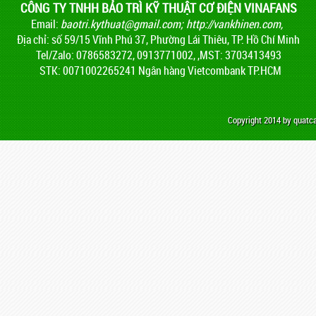
CÔNG TY TNHH BẢO TRÌ KỸ THUẬT CƠ ĐIỆN VINAFANS
Email:
baotri.kythuat@gmail.com
;
http://vankhinen.com,
Địa chỉ: số 59/15 Vĩnh Phú 37, Phường Lái Thiêu, TP. Hồ Chí Minh
Tel/Zalo: 0786583272, 0913771002, ,MST: 3703413493
STK: 0071002265241 Ngân hàng Vietcombank TP.HCM
Copyright 2014 by quat