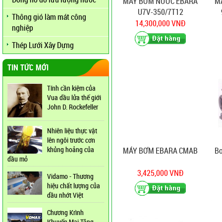
MÁY BƠM NƯỚC EBARA
MÁ
U7V-350/7T12
Thông gió làm mát công
14,300,000 VNĐ
nghiệp
Thép Lưới Xây Dựng
TIN TỨC MỚI
Tính cần kiệm của
Vua dầu lửa thế giới
John D. Rockefeller
Nhiên liệu thực vật
lên ngôi trước cơn
khủng hoảng của
MÁY BƠM EBARA CMAB
Bơ
dầu mỏ
3,425,000 VNĐ
Vidamo - Thương
hiệu chất lượng của
dầu nhớt Việt
Chương Krình
Khuyến Mại Tăng