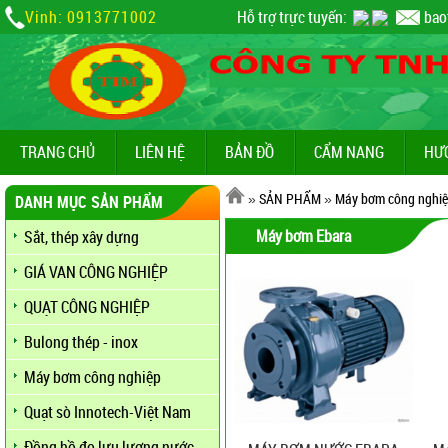
Vinh: 0913771002
Hỗ trợ trực tuyến:
bao
TRANG CHỦ
LIÊN HỆ
BẢN ĐỒ
CẨM NANG
HƯ
»
SẢN PHẨM
»
Máy bơm công nghi
DANH MỤC SẢN PHẨM
Máy bơm Ebara
Sắt, thép xây dựng
GIÁ VAN CÔNG NGHIỆP
QUẠT CÔNG NGHIỆP
Bulong thép - inox
Máy bơm công nghiệp
Quạt sò Innotech-Việt Nam
Đồng hồ đo lưu lượng nước