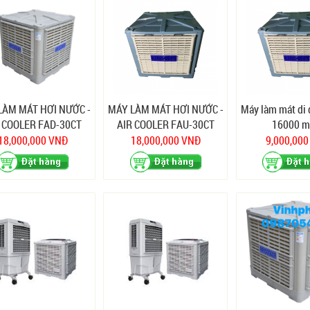
LÀM MÁT HƠI NƯỚC -
MÁY LÀM MÁT HƠI NƯỚC -
Máy làm mát di
 COOLER FAD-30CT
AIR COOLER FAU-30CT
16000 m
ướng thổi xuống)
(Hướng thổi lên)
18,000,000 VNĐ
18,000,000 VNĐ
9,000,00