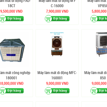
làm mát di động FAD-
Máy làm mát di động M F
Máy làm mát 
18CT
C-16000
VP85
9,500,000 VNĐ
7,900,000 VNĐ
5,800,00
làm mát công nghiệp
Máy làm mát di động MFC-
Máy làm mát di
180001
160001
850
18,000,000 VNĐ
9,000,000 VNĐ
9,000,00