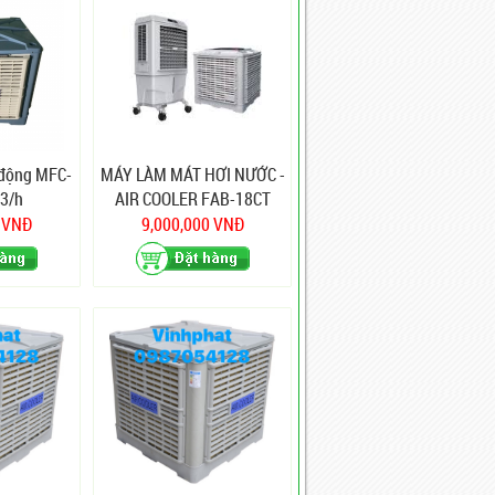
 động MFC-
MÁY LÀM MÁT HƠI NƯỚC -
3/h
AIR COOLER FAB-18CT
(Hướng thổi ngang)
0 VNĐ
9,000,000 VNĐ