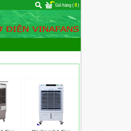
Giỏ hàng (
0
)