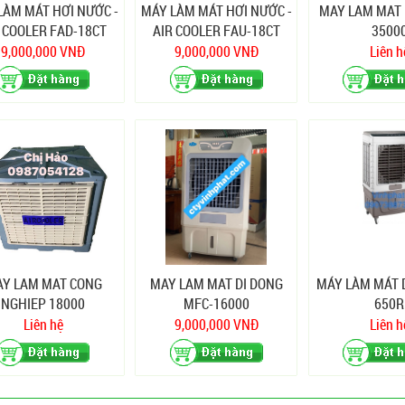
LÀM MÁT HƠI NƯỚC -
MÁY LÀM MÁT HƠI NƯỚC -
MAY LAM MAT 
 COOLER FAD-18CT
AIR COOLER FAU-18CT
3500
ướng thổi xuống)
(Hướng thổi lên)
9,000,000 VNĐ
9,000,000 VNĐ
Liên h
Y LAM MAT CONG
MAY LAM MAT DI DONG
MÁY LÀM MÁT D
NGHIEP 18000
MFC-16000
650R
Liên hệ
9,000,000 VNĐ
Liên h