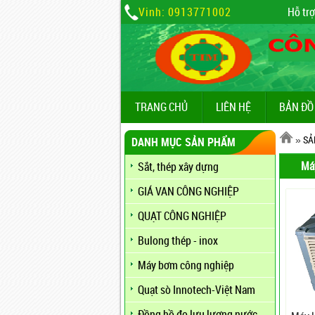
Vinh: 0913771002
Hỗ trợ
TRANG CHỦ
LIÊN HỆ
BẢN ĐỒ
»
SẢ
DANH MỤC SẢN PHẨM
Má
Sắt, thép xây dựng
GIÁ VAN CÔNG NGHIỆP
QUẠT CÔNG NGHIỆP
Bulong thép - inox
Máy bơm công nghiệp
Quạt sò Innotech-Việt Nam
Đồng hồ đo lưu lượng nước