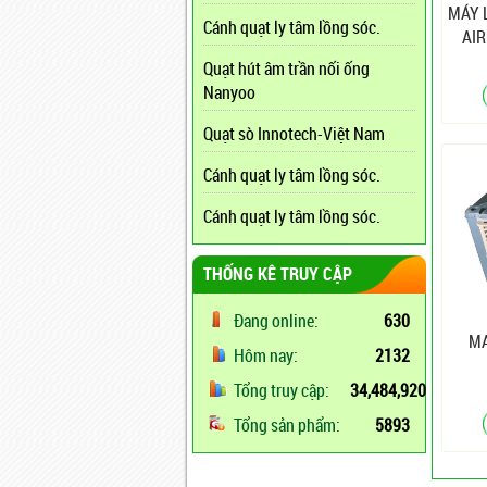
MÁY 
Cánh quạt ly tâm lồng sóc.
AIR
(H
Quạt hút âm trần nối ống
Nanyoo
Quạt sò Innotech-Việt Nam
Cánh quạt ly tâm lồng sóc.
Cánh quạt ly tâm lồng sóc.
THỐNG KÊ TRUY CẬP
Đang online:
630
MA
Hôm nay:
2132
Tổng truy cập:
34,484,920
Tổng sản phẩm:
5893