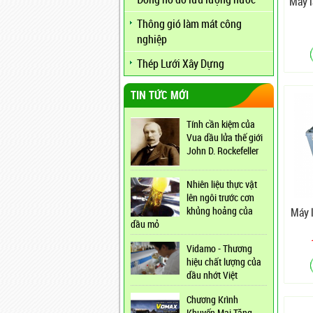
Máy 
Thông gió làm mát công
nghiệp
Thép Lưới Xây Dựng
TIN TỨC MỚI
Tính cần kiệm của
Vua dầu lửa thế giới
John D. Rockefeller
Nhiên liệu thực vật
lên ngôi trước cơn
khủng hoảng của
Máy 
dầu mỏ
Vidamo - Thương
hiệu chất lượng của
dầu nhớt Việt
Chương Krình
Khuyến Mại Tăng