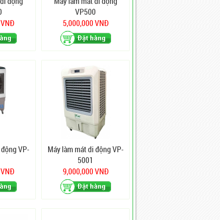
di động
Máy làm mát di động
0
VP500
0 VNĐ
5,000,000 VNĐ
 động VP-
Máy làm mát di động VP-
5001
0 VNĐ
9,000,000 VNĐ