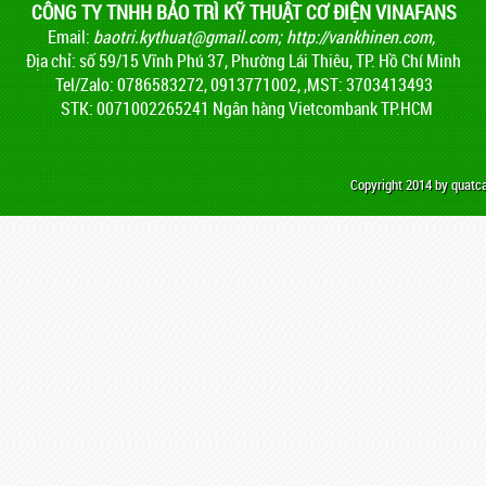
CÔNG TY TNHH BẢO TRÌ KỸ THUẬT CƠ ĐIỆN VINAFANS
Email:
baotri.kythuat@gmail.com
;
http://vankhinen.com,
Địa chỉ: số 59/15 Vĩnh Phú 37, Phường Lái Thiêu, TP. Hồ Chí Minh
Tel/Zalo: 0786583272, 0913771002, ,MST: 3703413493
STK: 0071002265241 Ngân hàng Vietcombank TP.HCM
Copyright 2014 by quat