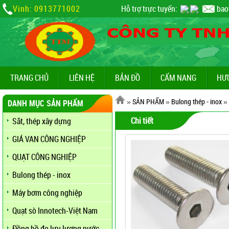
Vinh: 0913771002
Hỗ trợ trực tuyến:
bao
TRANG CHỦ
LIÊN HỆ
BẢN ĐỒ
CẨM NANG
HƯ
»
SẢN PHẨM
»
Bulong thép - inox
»
DANH MỤC SẢN PHẨM
Chi tiết
Sắt, thép xây dựng
GIÁ VAN CÔNG NGHIỆP
QUẠT CÔNG NGHIỆP
Bulong thép - inox
Máy bơm công nghiệp
Quạt sò Innotech-Việt Nam
Đồng hồ đo lưu lượng nước