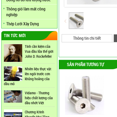
Thông gió làm mát công
nghiệp
Thép Lưới Xây Dựng
TIN TỨC MỚI
Thông tin chi tiết
Tính cần kiệm của
Vua dầu lửa thế giới
John D. Rockefeller
SẢN PHẨM TƯƠNG TỰ
Nhiên liệu thực vật
lên ngôi trước cơn
khủng hoảng của
dầu mỏ
Vidamo - Thương
hiệu chất lượng của
dầu nhớt Việt
Chương Krình
Khuyến Mại Tăng