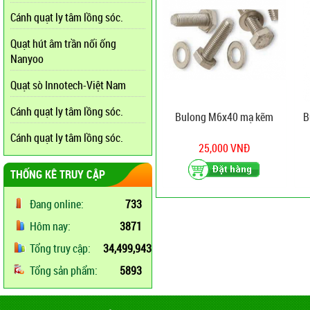
Cánh quạt ly tâm lồng sóc.
Quạt hút âm trần nối ống
Nanyoo
Quạt sò Innotech-Việt Nam
Cánh quạt ly tâm lồng sóc.
Bulong M6x40 mạ kẽm
B
Cánh quạt ly tâm lồng sóc.
25,000 VNĐ
THỐNG KÊ TRUY CẬP
Đang online:
733
Hôm nay:
3871
Tổng truy cập:
34,499,943
Tổng sản phẩm:
5893